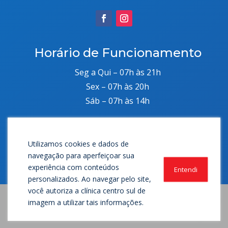
Horário de Funcionamento
Seg a Qui – 07h às 21h
Sex – 07h às 20h
Sáb – 07h às 14h
Copyright © 2025 – Todos os direitos reservados –
Utilizamos cookies e dados de
CNPJ: 26.964.205/0001-80
navegação para aperfeiçoar sua
experiência com conteúdos
Entendi
personalizados. Ao navegar pelo site,
você autoriza a clínica centro sul de
imagem a utilizar tais informações.